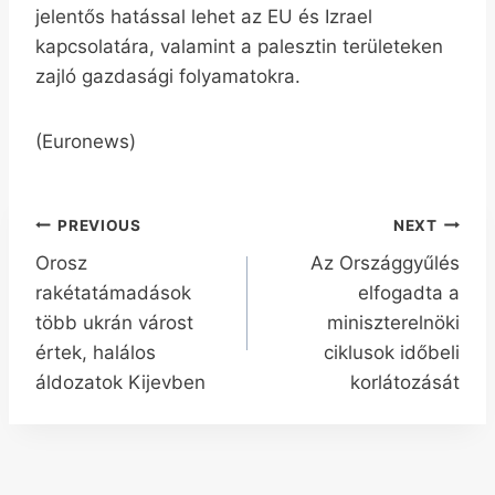
jelentős hatással lehet az EU és Izrael
kapcsolatára, valamint a palesztin területeken
zajló gazdasági folyamatokra.
(Euronews)
Bejegyzés
PREVIOUS
NEXT
Orosz
Az Országgyűlés
navigáció
rakétatámadások
elfogadta a
több ukrán várost
miniszterelnöki
értek, halálos
ciklusok időbeli
áldozatok Kijevben
korlátozását