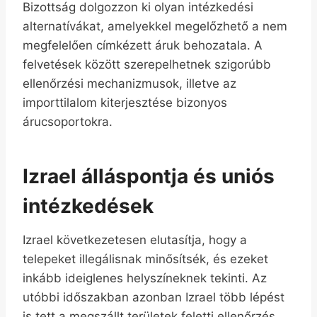
Bizottság dolgozzon ki olyan intézkedési
alternatívákat, amelyekkel megelőzhető a nem
megfelelően címkézett áruk behozatala. A
felvetések között szerepelhetnek szigorúbb
ellenőrzési mechanizmusok, illetve az
importtilalom kiterjesztése bizonyos
árucsoportokra.
Izrael álláspontja és uniós
intézkedések
Izrael következetesen elutasítja, hogy a
telepeket illegálisnak minősítsék, és ezeket
inkább ideiglenes helyszíneknek tekinti. Az
utóbbi időszakban azonban Izrael több lépést
is tett a megszállt területek feletti ellenőrzés