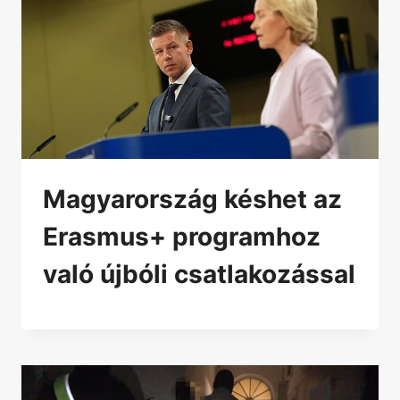
Magyarország késhet az
Erasmus+ programhoz
való újbóli csatlakozással