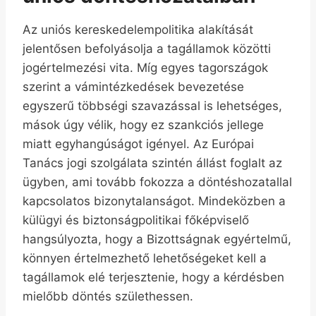
Az uniós kereskedelempolitika alakítását
jelentősen befolyásolja a tagállamok közötti
jogértelmezési vita. Míg egyes tagországok
szerint a vámintézkedések bevezetése
egyszerű többségi szavazással is lehetséges,
mások úgy vélik, hogy ez szankciós jellege
miatt egyhangúságot igényel. Az Európai
Tanács jogi szolgálata szintén állást foglalt az
ügyben, ami tovább fokozza a döntéshozatallal
kapcsolatos bizonytalanságot. Mindeközben a
külügyi és biztonságpolitikai főképviselő
hangsúlyozta, hogy a Bizottságnak egyértelmű,
könnyen értelmezhető lehetőségeket kell a
tagállamok elé terjesztenie, hogy a kérdésben
mielőbb döntés születhessen.