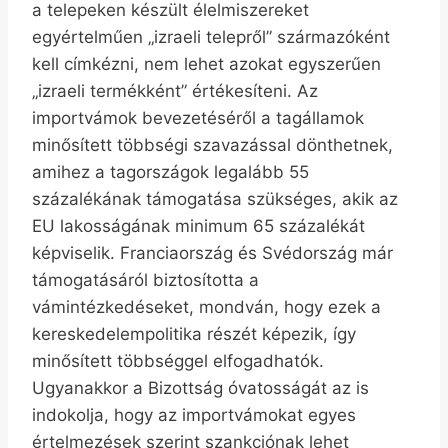
a telepeken készült élelmiszereket
egyértelműen „izraeli telepről” származóként
kell címkézni, nem lehet azokat egyszerűen
„izraeli termékként” értékesíteni. Az
importvámok bevezetéséről a tagállamok
minősített többségi szavazással dönthetnek,
amihez a tagországok legalább 55
százalékának támogatása szükséges, akik az
EU lakosságának minimum 65 százalékát
képviselik. Franciaország és Svédország már
támogatásáról biztosította a
vámintézkedéseket, mondván, hogy ezek a
kereskedelempolitika részét képezik, így
minősített többséggel elfogadhatók.
Ugyanakkor a Bizottság óvatosságát az is
indokolja, hogy az importvámokat egyes
értelmezések szerint szankciónak lehet