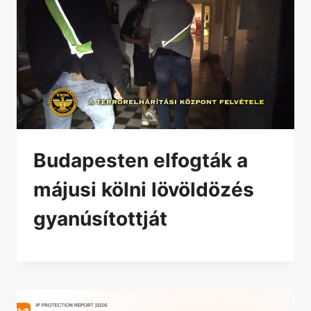
Budapesten elfogták a
májusi kölni lövöldözés
gyanúsítottját