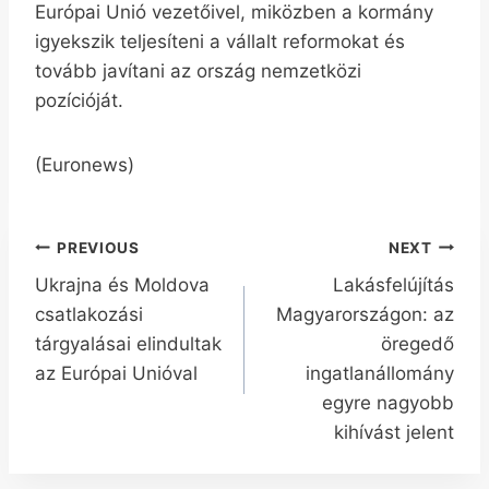
Európai Unió vezetőivel, miközben a kormány
igyekszik teljesíteni a vállalt reformokat és
tovább javítani az ország nemzetközi
pozícióját.
(Euronews)
Bejegyzés
PREVIOUS
NEXT
Ukrajna és Moldova
Lakásfelújítás
navigáció
csatlakozási
Magyarországon: az
tárgyalásai elindultak
öregedő
az Európai Unióval
ingatlanállomány
egyre nagyobb
kihívást jelent