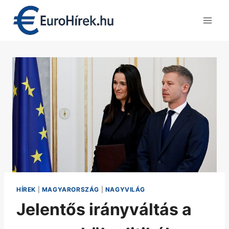
Skip
to
content
HÍREK
|
MAGYARORSZÁG
|
NAGYVILÁG
Jelentős irányváltás a