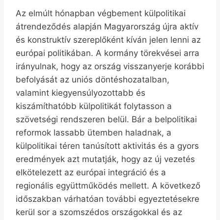
Az elmúlt hónapban végbement külpolitikai
átrendeződés alapján Magyarország újra aktív
és konstruktív szereplőként kíván jelen lenni az
európai politikában. A kormány törekvései arra
irányulnak, hogy az ország visszanyerje korábbi
befolyását az uniós döntéshozatalban,
valamint kiegyensúlyozottabb és
kiszámíthatóbb külpolitikát folytasson a
szövetségi rendszeren belül. Bár a belpolitikai
reformok lassabb ütemben haladnak, a
külpolitikai téren tanúsított aktivitás és a gyors
eredmények azt mutatják, hogy az új vezetés
elkötelezett az európai integráció és a
regionális együttműködés mellett. A következő
időszakban várhatóan további egyeztetésekre
kerül sor a szomszédos országokkal és az