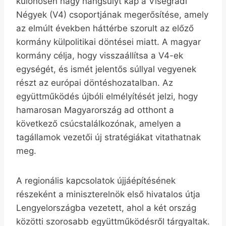
különösen nagy hangsúlyt kap a Visegrádi
Négyek (V4) csoportjának megerősítése, amely
az elmúlt években háttérbe szorult az előző
kormány külpolitikai döntései miatt. A magyar
kormány célja, hogy visszaállítsa a V4-ek
egységét, és ismét jelentős súllyal vegyenek
részt az európai döntéshozatalban. Az
együttműködés újbóli elmélyítését jelzi, hogy
hamarosan Magyarország ad otthont a
következő csúcstalálkozónak, amelyen a
tagállamok vezetői új stratégiákat vitathatnak
meg.
A regionális kapcsolatok újjáépítésének
részeként a miniszterelnök első hivatalos útja
Lengyelországba vezetett, ahol a két ország
közötti szorosabb együttműködésről tárgyaltak.