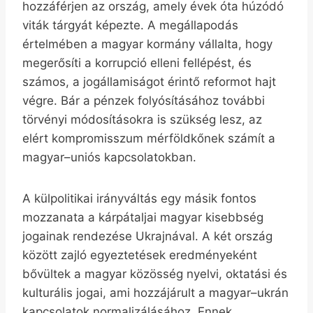
hozzáférjen az ország, amely évek óta húzódó
viták tárgyát képezte. A megállapodás
értelmében a magyar kormány vállalta, hogy
megerősíti a korrupció elleni fellépést, és
számos, a jogállamiságot érintő reformot hajt
végre. Bár a pénzek folyósításához további
törvényi módosításokra is szükség lesz, az
elért kompromisszum mérföldkőnek számít a
magyar–uniós kapcsolatokban.
A külpolitikai irányváltás egy másik fontos
mozzanata a kárpátaljai magyar kisebbség
jogainak rendezése Ukrajnával. A két ország
között zajló egyeztetések eredményeként
bővültek a magyar közösség nyelvi, oktatási és
kulturális jogai, ami hozzájárult a magyar–ukrán
kapcsolatok normalizálásához. Ennek