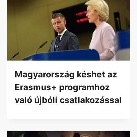
Magyarország késhet az
Erasmus+ programhoz
való újbóli csatlakozással