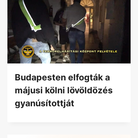
Budapesten elfogták a
májusi kölni lövöldözés
gyanúsítottját