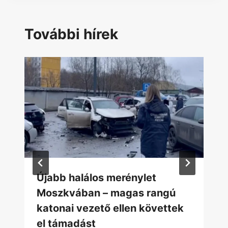
További hírek
Újabb halálos merénylet
Moszkvában – magas rangú
katonai vezető ellen követtek
el támadást