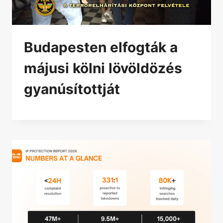
Budapesten elfogták a
májusi kölni lövöldözés
gyanúsítottját