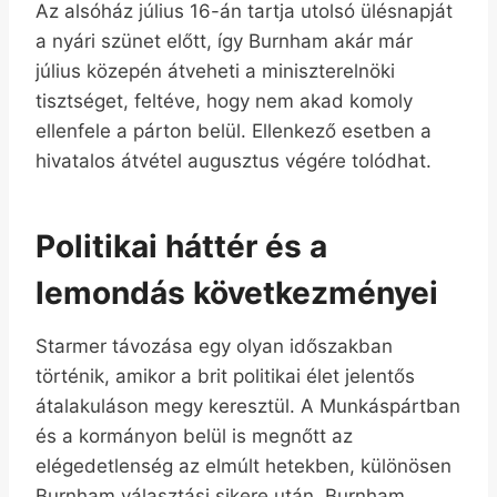
Az alsóház július 16-án tartja utolsó ülésnapját
a nyári szünet előtt, így Burnham akár már
július közepén átveheti a miniszterelnöki
tisztséget, feltéve, hogy nem akad komoly
ellenfele a párton belül. Ellenkező esetben a
hivatalos átvétel augusztus végére tolódhat.
Politikai háttér és a
lemondás következményei
Starmer távozása egy olyan időszakban
történik, amikor a brit politikai élet jelentős
átalakuláson megy keresztül. A Munkáspártban
és a kormányon belül is megnőtt az
elégedetlenség az elmúlt hetekben, különösen
Burnham választási sikere után. Burnham