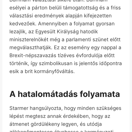
esélyei a párton belüli támogatottság és a friss
választási eredmények alapján kifejezetten
kedvezőek. Amennyiben a folyamat gyorsan
lezajlik, az Egyesült Királyság hatodik
miniszterelnökét még a parlamenti szünet előtt
megválaszthatják. Ez az esemény egy nappal a
Brexit-népszavazás tízéves évfordulója előtt
történik, így szimbolikusan is jelentős időpontra
esik a brit kormányfőváltás.
A hatalomátadás folyamata
Starmer hangsúlyozta, hogy minden szükséges
lépést megtesz annak érdekében, hogy az
átmenet gördülékeny legyen, és utódja
zökkenőmentesen átvehesse a kormányzati