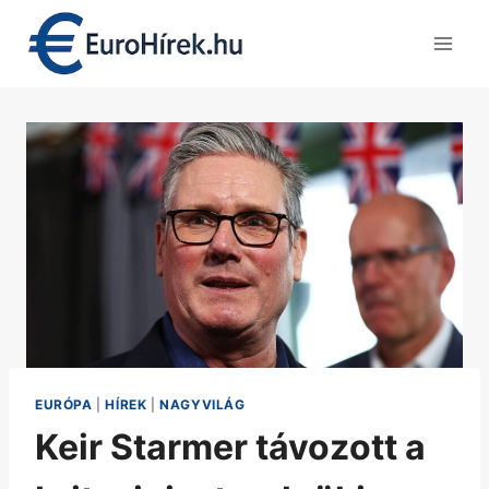
Skip
to
content
EURÓPA
|
HÍREK
|
NAGYVILÁG
Keir Starmer távozott a