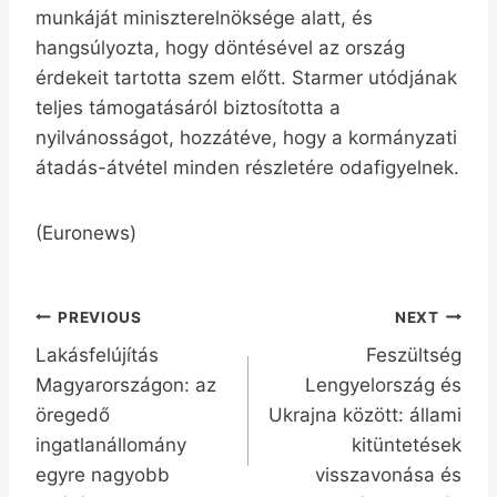
munkáját miniszterelnöksége alatt, és
hangsúlyozta, hogy döntésével az ország
érdekeit tartotta szem előtt. Starmer utódjának
teljes támogatásáról biztosította a
nyilvánosságot, hozzátéve, hogy a kormányzati
átadás-átvétel minden részletére odafigyelnek.
(Euronews)
Bejegyzés
PREVIOUS
NEXT
Lakásfelújítás
Feszültség
navigáció
Magyarországon: az
Lengyelország és
öregedő
Ukrajna között: állami
ingatlanállomány
kitüntetések
egyre nagyobb
visszavonása és