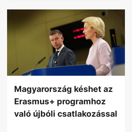
Magyarország késhet az
Erasmus+ programhoz
való újbóli csatlakozással