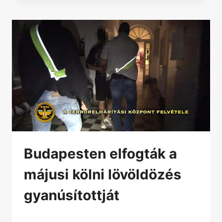
Budapesten elfogták a
májusi kölni lövöldözés
gyanúsítottját