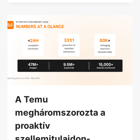
A Temu
megháromszorozta a
proaktív
szellemitulajdon-