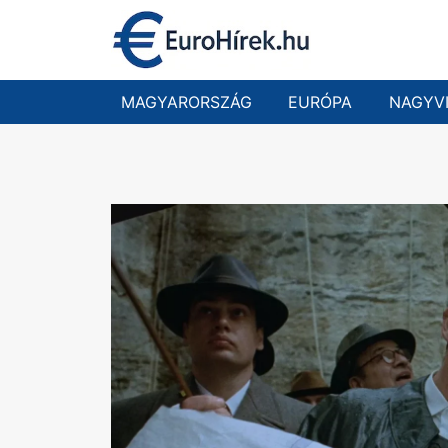
Skip
to
content
MAGYARORSZÁG
EURÓPA
NAGYV