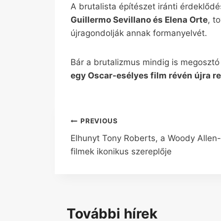
A brutalista építészet iránti érdeklőd
Guillermo Sevillano és Elena Orte
, t
újragondolják annak formanyelvét.
Bár a brutalizmus mindig is megosztó 
egy Oscar-esélyes film révén újra re
Bejegyzés
PREVIOUS
Elhunyt Tony Roberts, a Woody Allen-
navigáció
filmek ikonikus szereplője
További hírek