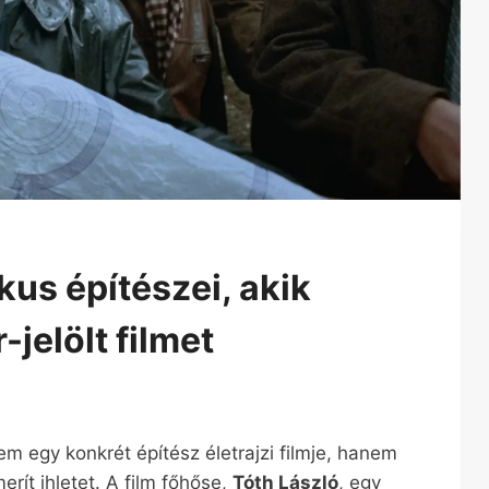
kus építészei, akik
-jelölt filmet
m egy konkrét építész életrajzi filmje, hanem
rít ihletet. A film főhőse,
Tóth László
, egy