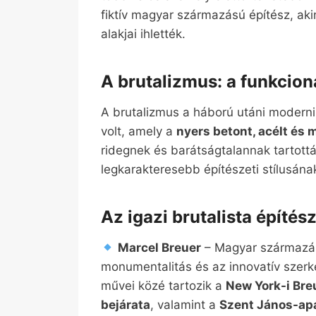
fiktív magyar származású építész, ak
alakjai ihlették.
A brutalizmus: a funkciona
A brutalizmus a háború utáni moderni
volt, amely a
nyers betont, acélt és
ridegnek és barátságtalannak tartott
legkarakteresebb építészeti stílusának
Az igazi brutalista építés
Marcel Breuer
– Magyar származás
monumentalitás és az innovatív szer
művei közé tartozik a
New York-i Bre
bejárata
, valamint a
Szent János-ap