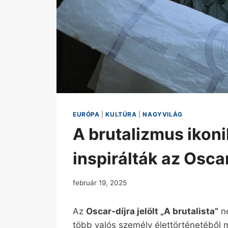
EURÓPA
|
KULTÚRA
|
NAGYVILÁG
A brutalizmus ikoni
inspirálták az Oscar
február 19, 2025
Az
Oscar-díjra jelölt „A brutalista”
ne
több valós személy élettörténetéből me