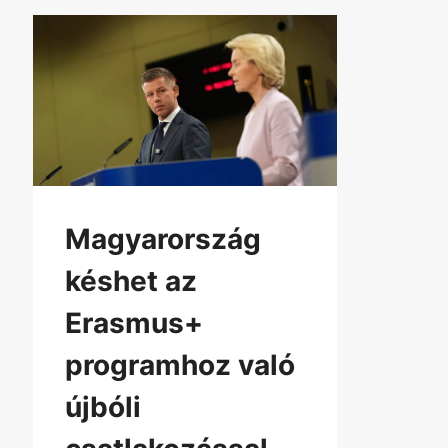
Magyarország
késhet az
Erasmus+
programhoz való
újbóli