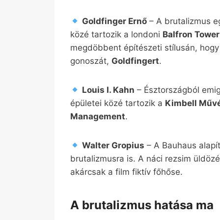
Goldfinger Ernő
– A brutalizmus e
közé tartozik a londoni
Balfron Tower
megdöbbent építészeti stílusán, hogy
gonoszát,
Goldfingert
.
Louis I. Kahn
– Észtországból emigr
épületei közé tartozik a
Kimbell Műv
Management
.
Walter Gropius
– A Bauhaus alapító
brutalizmusra is. A náci rezsim üldöz
akárcsak a film fiktív főhőse.
A brutalizmus hatása ma