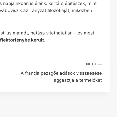
és napjainkban is élénk: kortárs építészek, mint
ovábbviszik az irányzat filozófiáját, miközben
stílus maradt, hatása vitathatatlan – és most
flektorfénybe került
.
NEXT
A francia pezsgőeladások visszaesése
aggasztja a termelőket