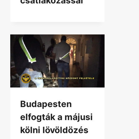
csatlakozással
Budapesten
elfogták a májusi
kölni lövöldözés