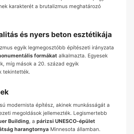
inek karakterét a brutalizmus meghatározó
litás és nyers beton esztétikája
zmus egyik legmegosztóbb építészeti irányzata
 monumentális formákat
alkalmazta. Egyesek
ák, míg mások a 20. század egyik
 tekintették.
zek
ú modernista építész, akinek munkásságát a
kezeti megoldások jellemezték. Legismertebb
uer Building
, a
párizsi UNESCO-épület
átság harangtornya
Minnesota államban.