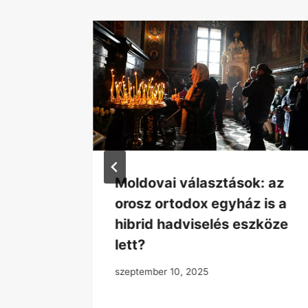
elmi
Moldovai választások: az
orosz ortodox egyház is a
urópai
hibrid hadviselés eszköze
lett?
szeptember 10, 2025