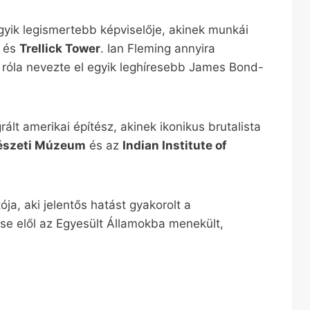
gyik legismertebb képviselője, akinek munkái
és
Trellick Tower
. Ian Fleming annyira
 róla nevezte el egyik leghíresebb James Bond-
ált amerikai építész, akinek ikonikus brutalista
észeti Múzeum
és az
Indian Institute of
ja, aki jelentős hatást gyakorolt a
ése elől az Egyesült Államokba menekült,