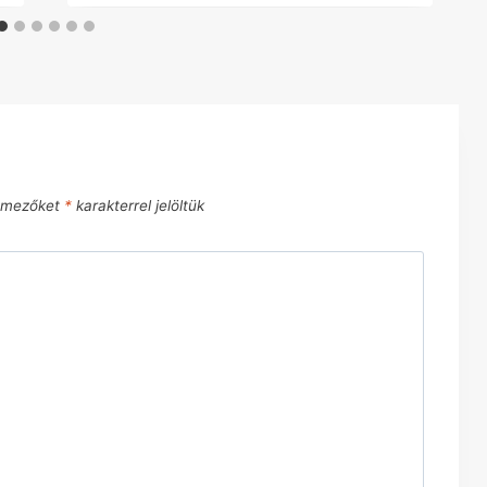
ő mezőket
*
karakterrel jelöltük