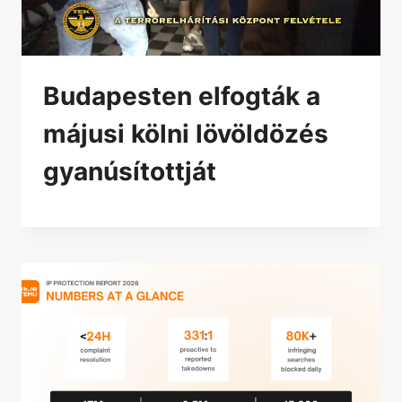
Budapesten elfogták a
májusi kölni lövöldözés
gyanúsítottját