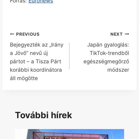
Forrás:
Euronews
Bejegyzés
PREVIOUS
NEXT
Bejegyezték az „Irány
Japán gyaloglás:
navigáció
a Jövő” nevű új
TikTok-trendből
pártot – a Tisza Párt
egészségmegőrző
korábbi koordinátora
módszer
áll mögötte
További hírek