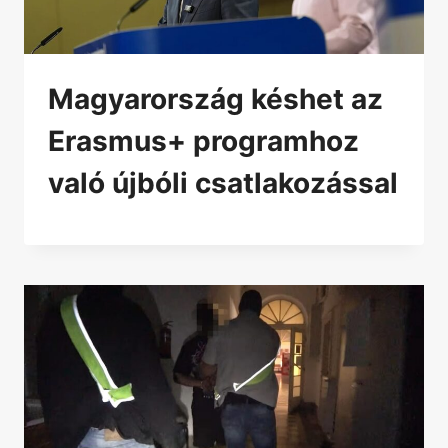
Magyarország késhet az
Erasmus+ programhoz
való újbóli csatlakozással