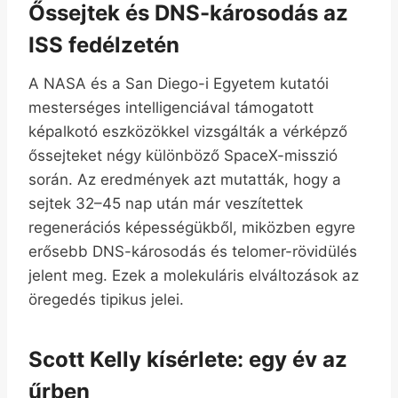
Őssejtek és DNS-károsodás az
ISS fedélzetén
A NASA és a San Diego-i Egyetem kutatói
mesterséges intelligenciával támogatott
képalkotó eszközökkel vizsgálták a vérképző
őssejteket négy különböző SpaceX-misszió
során. Az eredmények azt mutatták, hogy a
sejtek 32–45 nap után már veszítettek
regenerációs képességükből, miközben egyre
erősebb DNS-károsodás és telomer-rövidülés
jelent meg. Ezek a molekuláris elváltozások az
öregedés tipikus jelei.
Scott Kelly kísérlete: egy év az
űrben