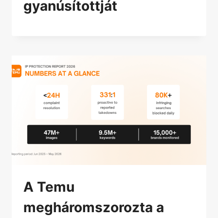
gyanúsítottját
A Temu
megháromszorozta a