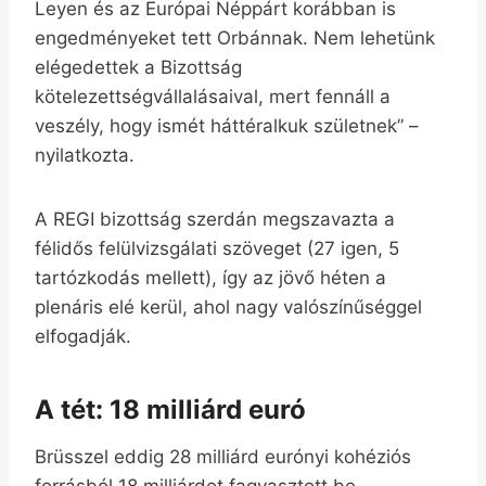
Leyen és az Európai Néppárt korábban is
engedményeket tett Orbánnak. Nem lehetünk
elégedettek a Bizottság
kötelezettségvállalásaival, mert fennáll a
veszély, hogy ismét háttéralkuk születnek” –
nyilatkozta.
A REGI bizottság szerdán megszavazta a
félidős felülvizsgálati szöveget (27 igen, 5
tartózkodás mellett), így az jövő héten a
plenáris elé kerül, ahol nagy valószínűséggel
elfogadják.
A tét: 18 milliárd euró
Brüsszel eddig 28 milliárd eurónyi kohéziós
forrásból 18 milliárdot fagyasztott be