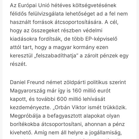
Az Európai Unió hétéves költségvetésének
félidős felülvizsgálata lehetőséget ad a fel nem
használt források átcsoportosítására. A cél,
hogy az összegeket részben védelmi
kiadásokra fordítsák, de több EP-képviselő
attól tart, hogy a magyar kormány ezen
keresztül „felszabadíthatja” a zárolt pénzek egy
részét.
Daniel Freund német zöldpárti politikus szerint
Magyarország már így is 160 millió eurót
kapott, és további 600 millió lehívását
kezdeményezte. „Orbán Viktor ismét trükközik.
Megpróbálja a befagyasztott alapokat olyan
borítékokba átcsoportosítani, ahonnan a pénz
kivehető. Amíg nem áll helyre a jogállamiság,