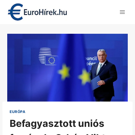
Skip
to
content
EURÓPA
Befagyasztott uniós