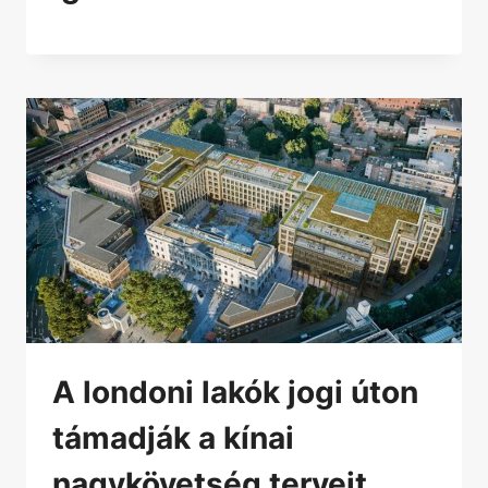
A londoni lakók jogi úton
támadják a kínai
nagykövetség terveit