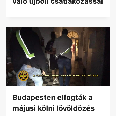
való újbóli csatlakozással
Budapesten elfogták a
májusi kölni lövöldözés