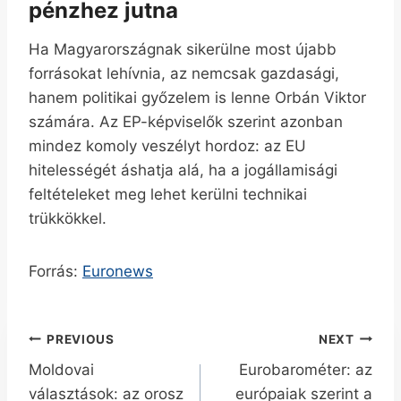
pénzhez jutna
Ha Magyarországnak sikerülne most újabb
forrásokat lehívnia, az nemcsak gazdasági,
hanem politikai győzelem is lenne Orbán Viktor
számára. Az EP-képviselők szerint azonban
mindez komoly veszélyt hordoz: az EU
hitelességét áshatja alá, ha a jogállamisági
feltételeket meg lehet kerülni technikai
trükkökkel.
Forrás:
Euronews
Bejegyzés
PREVIOUS
NEXT
Moldovai
Eurobarométer: az
navigáció
választások: az orosz
európaiak szerint a