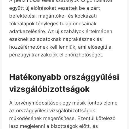
A pénzmosás elleni szabályok szigorításával
együtt új előírásokat vezettek be a zárt
befektetési, magántőke- és kockázati
tőkealapok tényleges tulajdonosainak
adatkezelésére. Az új szabályok értelmében
ezeknek az adatoknak naprakésznek és
hozzáférhetőnek kell lenniük, ami elősegíti a
pénzügyi tranzakciók ellenőrizhetőségét.
Hatékonyabb országgyűlési
vizsgálóbizottságok
A törvénymódosítások egy másik fontos eleme
az országgyűlési vizsgálóbizottságok
működésének megerősítése. Ezentúl kötelező
lesz megjelenni a bizottságok előtt, és