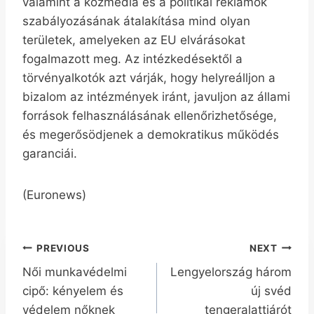
valamint a közmédia és a politikai reklámok
szabályozásának átalakítása mind olyan
területek, amelyeken az EU elvárásokat
fogalmazott meg. Az intézkedésektől a
törvényalkotók azt várják, hogy helyreálljon a
bizalom az intézmények iránt, javuljon az állami
források felhasználásának ellenőrizhetősége,
és megerősödjenek a demokratikus működés
garanciái.
(Euronews)
Bejegyzés
PREVIOUS
NEXT
Női munkavédelmi
Lengyelország három
navigáció
cipő: kényelem és
új svéd
védelem nőknek
tengeralattjárót