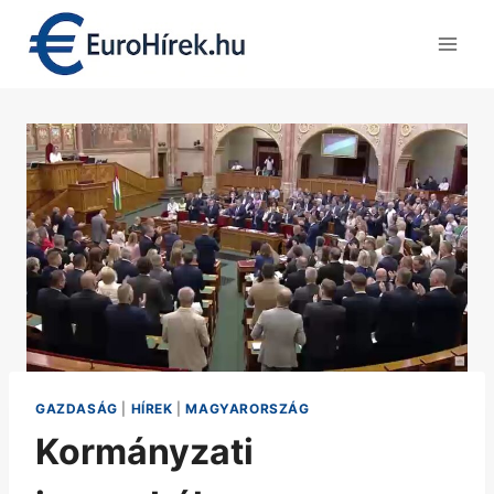
Skip
to
content
GAZDASÁG
|
HÍREK
|
MAGYARORSZÁG
Kormányzati