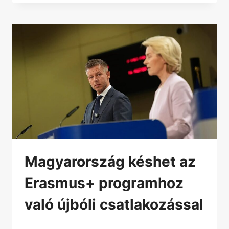
Magyarország késhet az
Erasmus+ programhoz
való újbóli csatlakozással