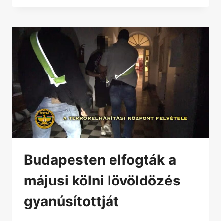
Budapesten elfogták a
májusi kölni lövöldözés
gyanúsítottját