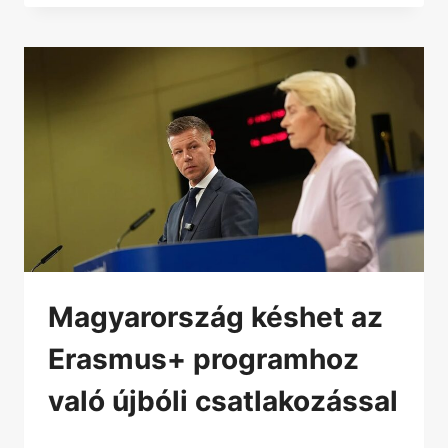
Magyarország késhet az
Erasmus+ programhoz
való újbóli csatlakozással