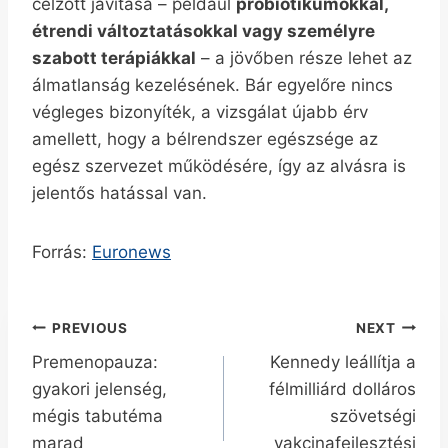
célzott javítása – például
probiotikumokkal,
étrendi változtatásokkal vagy személyre
szabott terápiákkal
– a jövőben része lehet az
álmatlanság kezelésének. Bár egyelőre nincs
végleges bizonyíték, a vizsgálat újabb érv
amellett, hogy a bélrendszer egészsége az
egész szervezet működésére, így az alvásra is
jelentős hatással van.
Forrás:
Euronews
Bejegyzés
PREVIOUS
NEXT
Premenopauza:
Kennedy leállítja a
navigáció
gyakori jelenség,
félmilliárd dolláros
mégis tabutéma
szövetségi
marad
vakcinafejlesztési