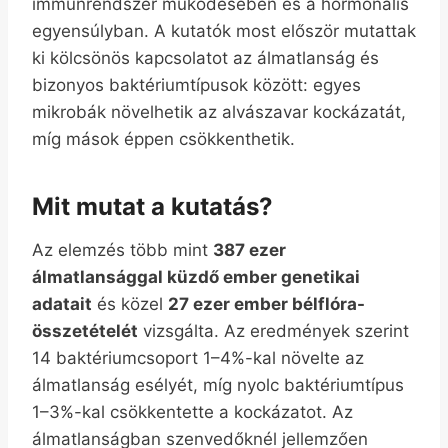
immunrendszer működésében és a hormonális
egyensúlyban. A kutatók most először mutattak
ki kölcsönös kapcsolatot az álmatlanság és
bizonyos baktériumtípusok között: egyes
mikrobák növelhetik az alvászavar kockázatát,
míg mások éppen csökkenthetik.
Mit mutat a kutatás?
Az elemzés több mint
387 ezer
álmatlansággal küzdő ember genetikai
adatait
és közel
27 ezer ember bélflóra-
összetételét
vizsgálta. Az eredmények szerint
14 baktériumcsoport 1–4%-kal növelte az
álmatlanság esélyét, míg nyolc baktériumtípus
1–3%-kal csökkentette a kockázatot. Az
álmatlanságban szenvedőknél jellemzően