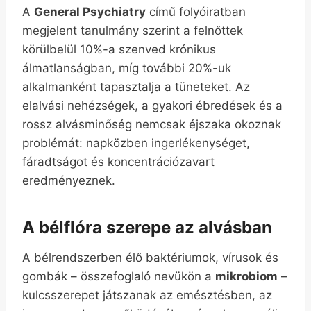
A
General Psychiatry
című folyóiratban
megjelent tanulmány szerint a felnőttek
körülbelül 10%-a szenved krónikus
álmatlanságban, míg további 20%-uk
alkalmanként tapasztalja a tüneteket. Az
elalvási nehézségek, a gyakori ébredések és a
rossz alvásminőség nemcsak éjszaka okoznak
problémát: napközben ingerlékenységet,
fáradtságot és koncentrációzavart
eredményeznek.
A bélflóra szerepe az alvásban
A bélrendszerben élő baktériumok, vírusok és
gombák – összefoglaló nevükön a
mikrobiom
–
kulcsszerepet játszanak az emésztésben, az