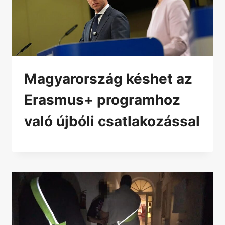
Magyarország késhet az
Erasmus+ programhoz
való újbóli csatlakozással