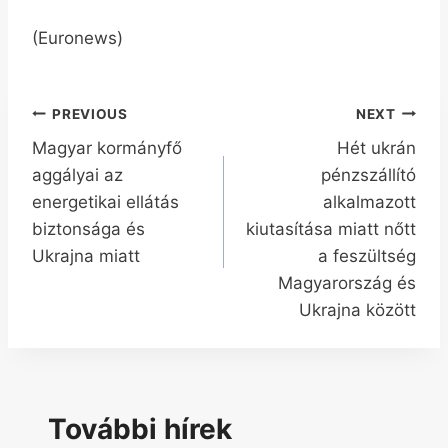
(Euronews)
Bejegyzés
PREVIOUS
NEXT
Magyar kormányfő
Hét ukrán
navigáció
aggályai az
pénzszállító
energetikai ellátás
alkalmazott
biztonsága és
kiutasítása miatt nőtt
Ukrajna miatt
a feszültség
Magyarország és
Ukrajna között
További hírek