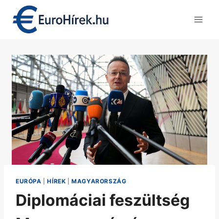
Skip
to
content
EURÓPA
|
HÍREK
|
MAGYARORSZÁG
Diplomáciai feszültség