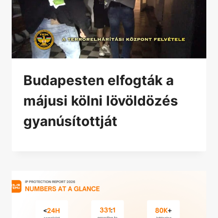
Budapesten elfogták a
májusi kölni lövöldözés
gyanúsítottját