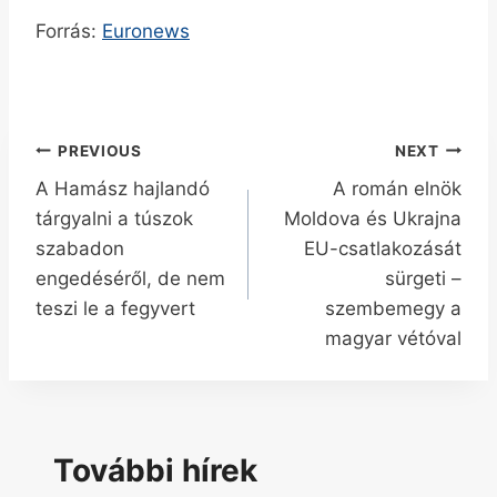
Forrás:
Euronews
Bejegyzés
PREVIOUS
NEXT
A Hamász hajlandó
A román elnök
navigáció
tárgyalni a túszok
Moldova és Ukrajna
szabadon
EU-csatlakozását
engedéséről, de nem
sürgeti –
teszi le a fegyvert
szembemegy a
magyar vétóval
További hírek