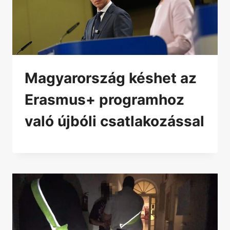
Magyarország késhet az
Erasmus+ programhoz
való újbóli csatlakozással