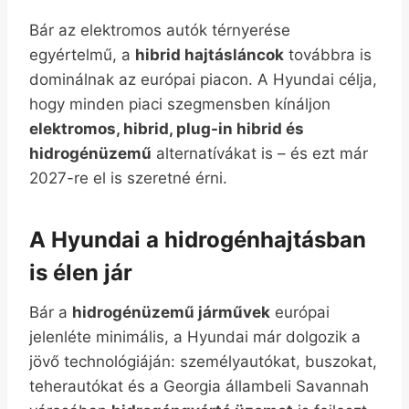
Bár az elektromos autók térnyerése
egyértelmű, a
hibrid hajtásláncok
továbbra is
dominálnak az európai piacon. A Hyundai célja,
hogy minden piaci szegmensben kínáljon
elektromos, hibrid, plug-in hibrid és
hidrogénüzemű
alternatívákat is – és ezt már
2027-re el is szeretné érni.
A Hyundai a hidrogénhajtásban
is élen jár
Bár a
hidrogénüzemű járművek
európai
jelenléte minimális, a Hyundai már dolgozik a
jövő technológiáján: személyautókat, buszokat,
teherautókat és a Georgia állambeli Savannah