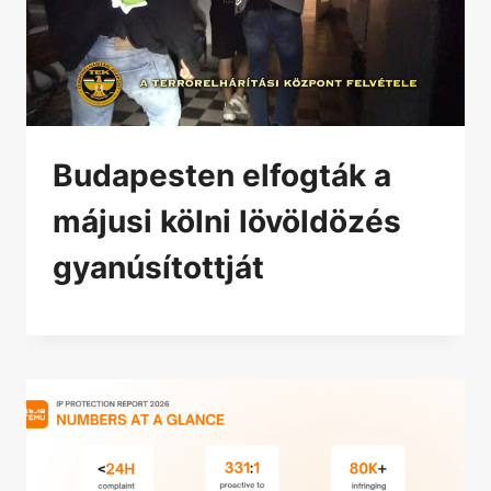
Budapesten elfogták a
májusi kölni lövöldözés
gyanúsítottját