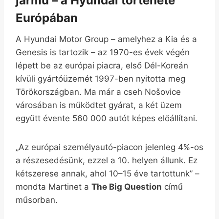
jármű – a Hyundai története
Európában
A Hyundai Motor Group – amelyhez a Kia és a
Genesis is tartozik – az 1970-es évek végén
lépett be az európai piacra, első Dél-Koreán
kívüli gyártóüzemét 1997-ben nyitotta meg
Törökországban. Ma már a cseh Nošovice
városában is működtet gyárat, a két üzem
együtt évente 560 000 autót képes előállítani.
„Az európai személyautó-piacon jelenleg 4%-os
a részesedésünk, ezzel a 10. helyen állunk. Ez
kétszerese annak, ahol 10–15 éve tartottunk” –
mondta Martinet a
The Big Question
című
műsorban.