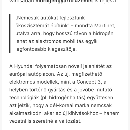
városában
hidrogéngyártó üzemet
is fejleszt.
„Nemcsak autókat fejlesztünk –
ökoszisztémát építünk” – mondta Martinet,
utalva arra, hogy hosszú távon a hidrogén
lehet az elektromos mobilitás egyik
legfontosabb kiegészítője.
A Hyundai folyamatosan növeli jelenlétét az
európai autópiacon. Az új, megfizethető
elektromos modellek, mint a Concept 3, a
helyben történő gyártás és a jövőbe mutató
technológiák (pl. hidrogénhajtás) együttesen
azt jelzik, hogy a dél-koreai márka nemcsak
alkalmazkodni akar az új kihívásokhoz – hanem
vezetni is szeretné a változást.