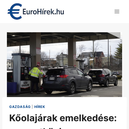
Skip
to
content
GAZDASÁG
|
HÍREK
Kőolajárak emelkedése: