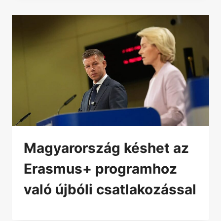
Magyarország késhet az
Erasmus+ programhoz
való újbóli csatlakozással