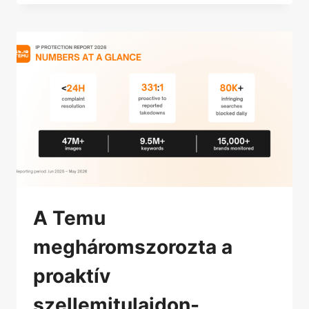
A Temu
megháromszorozta a
proaktív
szellemitulajdon-