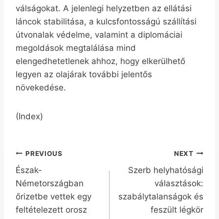
válságokat. A jelenlegi helyzetben az ellátási
láncok stabilitása, a kulcsfontosságú szállítási
útvonalak védelme, valamint a diplomáciai
megoldások megtalálása mind
elengedhetetlenek ahhoz, hogy elkerülhető
legyen az olajárak további jelentős
növekedése.
(Index)
Bejegyzés
PREVIOUS
NEXT
Észak-
Szerb helyhatósági
navigáció
Németországban
választások:
őrizetbe vettek egy
szabálytalanságok és
feltételezett orosz
feszült légkör