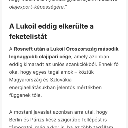
olajexport-képességére.”
A Lukoil eddig elkerülte a
feketelistát
A
Rosneft után a Lukoil Oroszország második
legnagyobb olajipari cége
, amely azonban
eddig kimaradt az uniós szankciókból. Ennek fő
oka, hogy egyes tagállamok – köztük
Magyarország és Szlovákia –
energiaellátásukban jelentős mértékben
függenek tőle.
A mostani javaslat azonban arra utal, hogy
Berlin és Párizs kész szigorúbb fellépést is
támogatni, még akkor is, ha az több tagállam