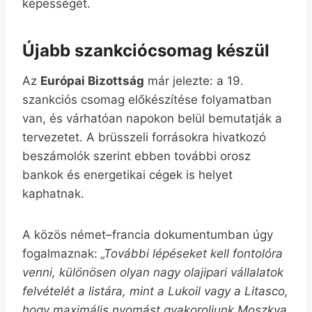
képességét.
Újabb szankciócsomag készül
Az
Európai Bizottság
már jelezte: a 19.
szankciós csomag előkészítése folyamatban
van, és várhatóan napokon belül bemutatják a
tervezetet. A brüsszeli forrásokra hivatkozó
beszámolók szerint ebben további orosz
bankok és energetikai cégek is helyet
kaphatnak.
A közös német–francia dokumentumban úgy
fogalmaznak:
„További lépéseket kell fontolóra
venni, különösen olyan nagy olajipari vállalatok
felvételét a listára, mint a Lukoil vagy a Litasco,
hogy maximális nyomást gyakoroljunk Moszkva