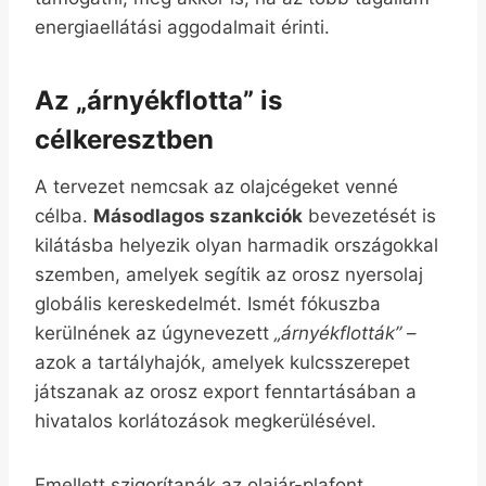
energiaellátási aggodalmait érinti.
Az „árnyékflotta” is
célkeresztben
A tervezet nemcsak az olajcégeket venné
célba.
Másodlagos szankciók
bevezetését is
kilátásba helyezik olyan harmadik országokkal
szemben, amelyek segítik az orosz nyersolaj
globális kereskedelmét. Ismét fókuszba
kerülnének az úgynevezett
„árnyékflották”
–
azok a tartályhajók, amelyek kulcsszerepet
játszanak az orosz export fenntartásában a
hivatalos korlátozások megkerülésével.
Emellett szigorítanák az olajár-plafont,