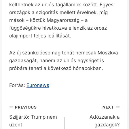
kelthetnek az uniós tagállamok között. Egyes
országok a szigorítás mellett érvelnek, míg
mások – köztük Magyarország – a
függőségükre hivatkozva ellenzik az orosz
olajimport teljes leállítását.
Az új szankciócsomag tehát nemcsak Moszkva
gazdaságát, hanem az uniós egységet is
próbára teheti a következő hónapokban.
Forrás:
Euronews
Bejegyzés
PREVIOUS
NEXT
Szijjártó: Trump nem
Adózzanak a
navigáció
üzent
gazdagok?