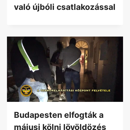
való újbóli csatlakozással
Budapesten elfogták a
májusi kölni lövöldözés