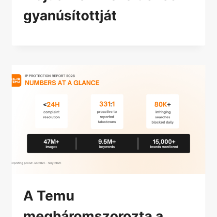
gyanúsítottját
A Temu
megháromszorozta a