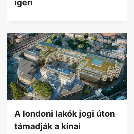
ígéri
A londoni lakók jogi úton
támadják a kínai