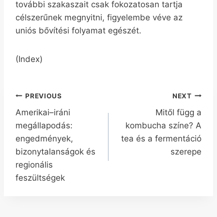
további szakaszait csak fokozatosan tartja
célszerűnek megnyitni, figyelembe véve az
uniós bővítési folyamat egészét.
(Index)
Bejegyzés
PREVIOUS
NEXT
Amerikai–iráni
Mitől függ a
navigáció
megállapodás:
kombucha színe? A
engedmények,
tea és a fermentáció
bizonytalanságok és
szerepe
regionális
feszültségek