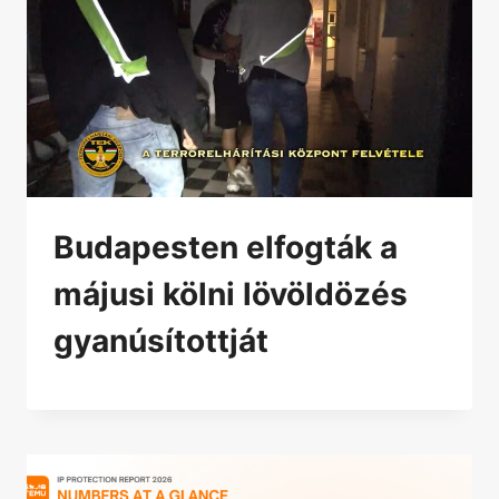
Budapesten elfogták a
májusi kölni lövöldözés
gyanúsítottját