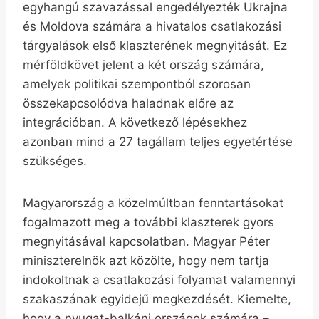
egyhangú szavazással engedélyezték Ukrajna
és Moldova számára a hivatalos csatlakozási
tárgyalások első klaszterének megnyitását. Ez
mérföldkövet jelent a két ország számára,
amelyek politikai szempontból szorosan
összekapcsolódva haladnak előre az
integrációban. A következő lépésekhez
azonban mind a 27 tagállam teljes egyetértése
szükséges.
Magyarország a közelmúltban fenntartásokat
fogalmazott meg a további klaszterek gyors
megnyitásával kapcsolatban. Magyar Péter
miniszterelnök azt közölte, hogy nem tartja
indokoltnak a csatlakozási folyamat valamennyi
szakaszának egyidejű megkezdését. Kiemelte,
hogy a nyugat-balkáni országok számára –