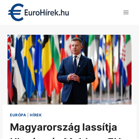
Skip
to
content
EURÓPA
|
HÍREK
Magyarország lassítja