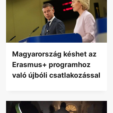
Magyarország késhet az
Erasmus+ programhoz
való újbóli csatlakozással