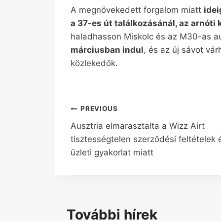
A megnövekedett forgalom miatt
ide
a 37-es út találkozásánál, az arnóti
haladhasson Miskolc és az M30-as autó
márciusban indul
, és az új sávot vá
közlekedők.
Bejegyzés
PREVIOUS
Ausztria elmarasztalta a Wizz Airt
navigáció
tisztességtelen szerződési feltételek 
üzleti gyakorlat miatt
További hírek