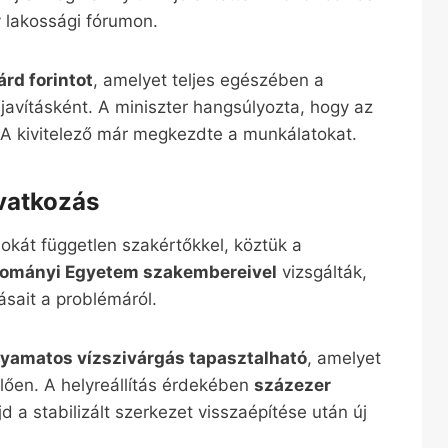
 lakossági fórumon.
iárd forintot
, amelyet teljes egészében a
 javításként. A miniszter hangsúlyozta, hogy az
. A kivitelező már megkezdte a munkálatokat.
vatkozás
kát független szakértőkkel, köztük a
dományi Egyetem szakembereivel
vizsgálták,
tásait a problémáról.
olyamatos vízszivárgás tapasztalható
, amelyet
lően. A helyreállítás érdekében
százezer
jd a stabilizált szerkezet visszaépítése után új