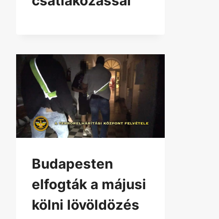
csatlakozással
Budapesten
elfogták a májusi
kölni lövöldözés