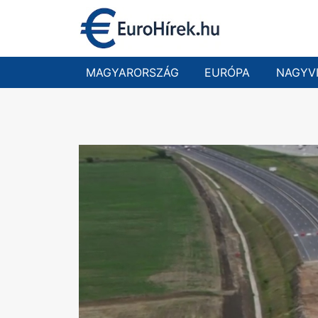
Skip
to
content
MAGYARORSZÁG
EURÓPA
NAGYV