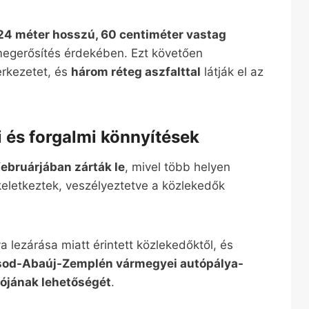
24 méter hosszú, 60 centiméter vastag
megerősítés érdekében. Ezt követően
zerkezetet, és
három réteg aszfalttal
látják el az
 és forgalmi könnyítések
ebruárjában zárták le
, mivel több helyen
keletkeztek, veszélyeztetve a közlekedők
a lezárása miatt érintett közlekedőktől, és
rsod-Abaúj-Zemplén vármegyei autópálya-
ójának lehetőségét
.