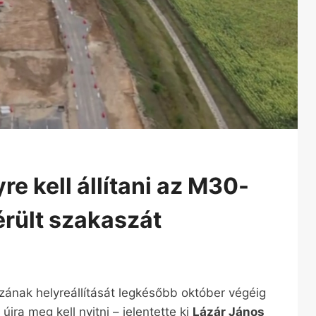
re kell állítani az M30-
rült szakaszát
ának helyreállítását legkésőbb október végéig
újra meg kell nyitni – jelentette ki
Lázár János