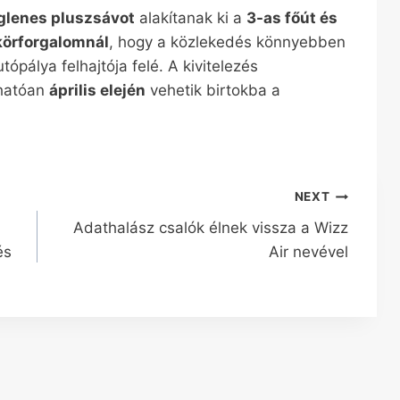
iglenes pluszsávot
alakítanak ki a
3-as főút és
 körforgalomnál
, hogy a közlekedés könnyebben
pálya felhajtója felé. A kivitelezés
rhatóan
április elején
vehetik birtokba a
NEXT
Adathalász csalók élnek vissza a Wizz
és
Air nevével