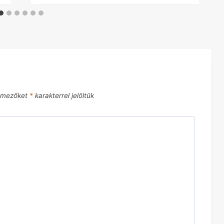
ő mezőket
*
karakterrel jelöltük