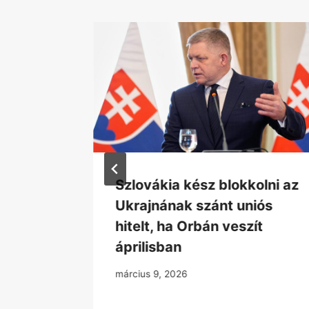
n a
Szlovákia kész blokkolni az
arthat
Ukrajnának szánt uniós
hitelt, ha Orbán veszít
áprilisban
március 9, 2026