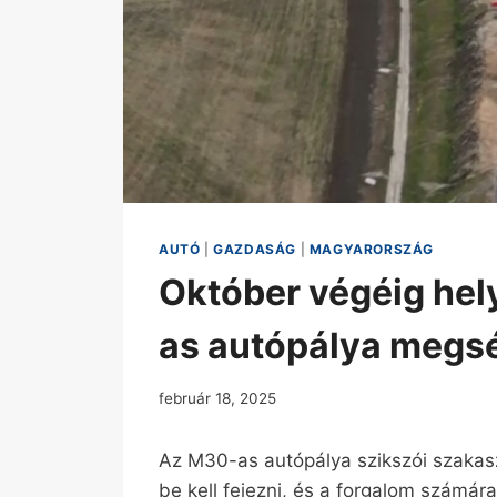
AUTÓ
|
GAZDASÁG
|
MAGYARORSZÁG
Október végéig hely
as autópálya megsé
február 18, 2025
Az M30-as autópálya szikszói szakasz
be kell fejezni, és a forgalom számára 