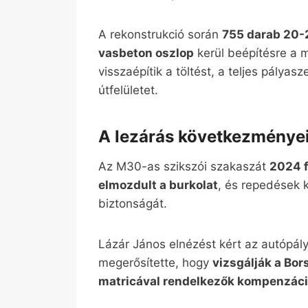
A rekonstrukció során
755 darab 20-
vasbeton oszlop
kerül beépítésre a 
visszaépítik a töltést, a teljes pályas
útfelületet.
A lezárás következményei
Az M30-as szikszói szakaszát
2024 f
elmozdult a burkolat
, és repedések 
biztonságát.
Lázár János elnézést kért az autópály
megerősítette, hogy
vizsgálják a Bo
matricával rendelkezők kompenzáci