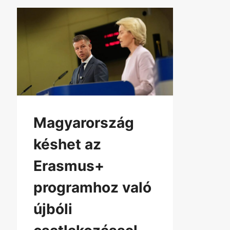
Magyarország
késhet az
Erasmus+
programhoz való
újbóli