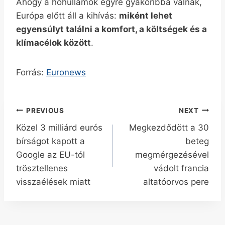
Ahogy a hőhullámok egyre gyakoribbá válnak,
Európa előtt áll a kihívás:
miként lehet
egyensúlyt találni a komfort, a költségek és a
klímacélok között
.
Forrás:
Euronews
Bejegyzés
PREVIOUS
NEXT
Közel 3 milliárd eurós
Megkezdődött a 30
navigáció
bírságot kapott a
beteg
Google az EU-tól
megmérgezésével
trösztellenes
vádolt francia
visszaélések miatt
altatóorvos pere