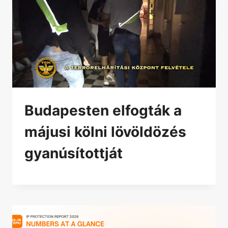
Budapesten elfogták a
májusi kölni lövöldözés
gyanúsítottját