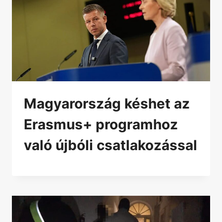
Magyarország késhet az
Erasmus+ programhoz
való újbóli csatlakozással