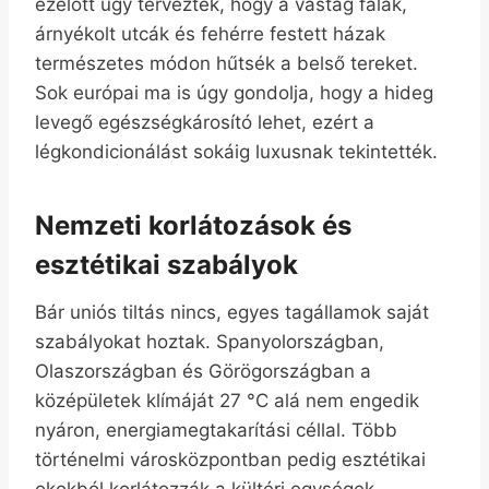
ezelőtt úgy tervezték, hogy a vastag falak,
árnyékolt utcák és fehérre festett házak
természetes módon hűtsék a belső tereket.
Sok európai ma is úgy gondolja, hogy a hideg
levegő egészségkárosító lehet, ezért a
légkondicionálást sokáig luxusnak tekintették.
Nemzeti korlátozások és
esztétikai szabályok
Bár uniós tiltás nincs, egyes tagállamok saját
szabályokat hoztak. Spanyolországban,
Olaszországban és Görögországban a
középületek klímáját 27 °C alá nem engedik
nyáron, energiamegtakarítási céllal. Több
történelmi városközpontban pedig esztétikai
okokból korlátozzák a kültéri egységek