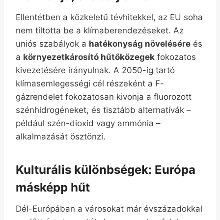
Ellentétben a közkeletű tévhitekkel, az EU soha
nem tiltotta be a klímaberendezéseket. Az
uniós szabályok a
hatékonyság növelésére
és
a
környezetkárosító hűtőközegek
fokozatos
kivezetésére irányulnak. A 2050-ig tartó
klímasemlegességi cél részeként a F-
gázrendelet fokozatosan kivonja a fluorozott
szénhidrogéneket, és tisztább alternatívák –
például szén-dioxid vagy ammónia –
alkalmazását ösztönzi.
Kulturális különbségek: Európa
másképp hűt
Dél-Európában a városokat már évszázadokkal