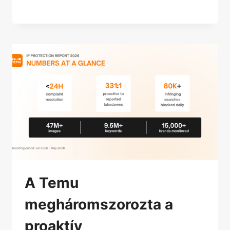
A Temu
megháromszorozta a
proaktív