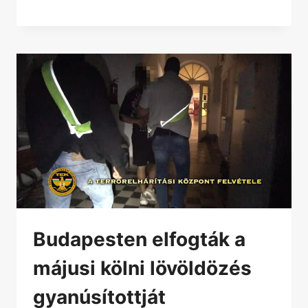
Budapesten elfogták a
májusi kölni lövöldözés
gyanúsítottját