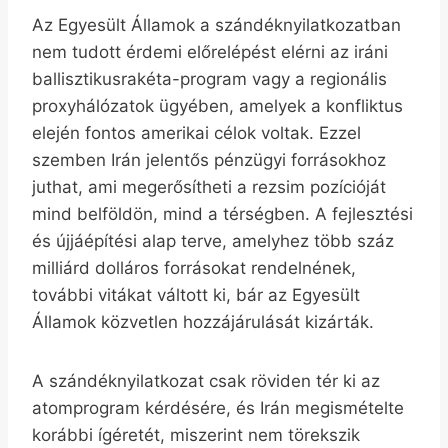
Az Egyesült Államok a szándéknyilatkozatban
nem tudott érdemi előrelépést elérni az iráni
ballisztikusrakéta-program vagy a regionális
proxyhálózatok ügyében, amelyek a konfliktus
elején fontos amerikai célok voltak. Ezzel
szemben Irán jelentős pénzügyi forrásokhoz
juthat, ami megerősítheti a rezsim pozícióját
mind belföldön, mind a térségben. A fejlesztési
és újjáépítési alap terve, amelyhez több száz
milliárd dolláros forrásokat rendelnének,
további vitákat váltott ki, bár az Egyesült
Államok közvetlen hozzájárulását kizárták.
A szándéknyilatkozat csak röviden tér ki az
atomprogram kérdésére, és Irán megismételte
korábbi ígéretét, miszerint nem törekszik