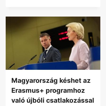
Magyarország késhet az
Erasmus+ programhoz
való újbóli csatlakozással