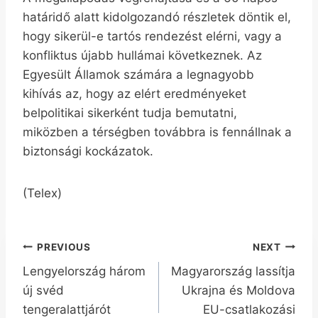
határidő alatt kidolgozandó részletek döntik el,
hogy sikerül-e tartós rendezést elérni, vagy a
konfliktus újabb hullámai következnek. Az
Egyesült Államok számára a legnagyobb
kihívás az, hogy az elért eredményeket
belpolitikai sikerként tudja bemutatni,
miközben a térségben továbbra is fennállnak a
biztonsági kockázatok.
(Telex)
Bejegyzés
PREVIOUS
NEXT
Lengyelország három
Magyarország lassítja
navigáció
új svéd
Ukrajna és Moldova
tengeralattjárót
EU-csatlakozási