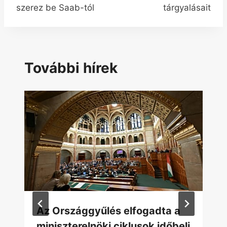
szerez be Saab-tól
tárgyalásait
További hírek
Az Országgyűlés elfogadta a
miniszterelnöki ciklusok időbeli