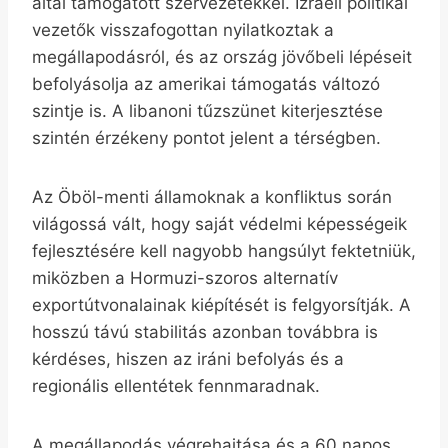
által támogatott szervezetekkel. Izraeli politikai
vezetők visszafogottan nyilatkoztak a
megállapodásról, és az ország jövőbeli lépéseit
befolyásolja az amerikai támogatás változó
szintje is. A libanoni tűzszünet kiterjesztése
szintén érzékeny pontot jelent a térségben.
Az Öböl-menti államoknak a konfliktus során
világossá vált, hogy saját védelmi képességeik
fejlesztésére kell nagyobb hangsúlyt fektetniük,
miközben a Hormuzi-szoros alternatív
exportútvonalainak kiépítését is felgyorsítják. A
hosszú távú stabilitás azonban továbbra is
kérdéses, hiszen az iráni befolyás és a
regionális ellentétek fennmaradnak.
A megállapodás végrehajtása és a 60 napos