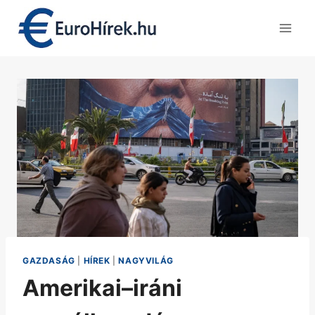
Skip
to
content
GAZDASÁG
|
HÍREK
|
NAGYVILÁG
Amerikai–iráni