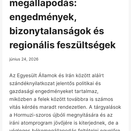
megállapodás:
engedmények,
bizonytalanságok és
regionális feszültségek
június 24, 2026
Az Egyesült Államok és Irán között aláírt
szándéknyilatkozat jelentős politikai és
gazdasági engedményeket tartalmaz,
miközben a felek között továbbra is számos
vitás kérdés maradt rendezetlen. A tárgyalások
a Hormuzi-szoros újbóli megnyitására és az
iráni atomprogram jövőjére is kiterjednek, de a
végleges békemegállapodás feltételei egyelőre