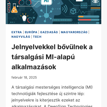
EXTRA
|
EURÓPA
|
GAZDASÁG
|
MAGYARORSZÁG
|
NAGYVILÁG
|
TECH
Jelnyelvekkel bővülnek a
társalgási MI-alapú
alkalmazások
február 18, 2025
A társalgási mesterséges intelligencia (MI)
technológiák fejlesztése új szintre lép:
jelnyelvekre is kiterjesztik ezeket az
alkalmazásokat. A DeepSign Technologies