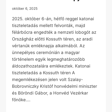
október 6, 2025
2025. október 6-án, hétfő reggel katonai
tiszteletadás mellett felvonták, majd
félárbócra engedték a nemzeti lobogót az
Országház előtti Kossuth téren, az aradi
vértanúk emléknapja alkalmából. Az
ünnepélyes ceremónián a magyar
történelem egyik legmeghatározóbb
áldozathozatalára emlékeztek. Katonai
tiszteletadás a Kossuth téren A
megemlékezésen jelen volt Szalay-
Bobrovniczky Kristóf honvédelmi miniszter
és Böröndi Gábor, a Honvéd Vezérkar
főnöke….