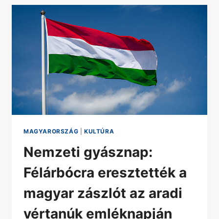
MAGYARORSZÁG
|
KULTÚRA
Nemzeti gyásznap:
Félárbócra eresztették a
magyar zászlót az aradi
vértanúk emléknapján