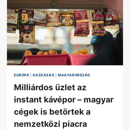
EURÓPA
|
GAZDASÁG
|
MAGYARORSZÁG
Milliárdos üzlet az
instant kávépor – magyar
cégek is betörtek a
nemzetközi piacra