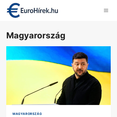
Skip
to
content
Magyarország
MAGYARORSZÁG