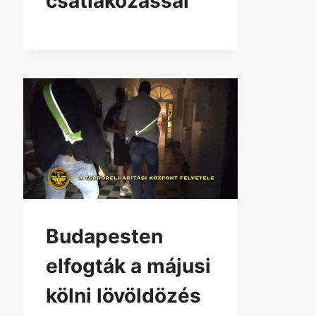
csatlakozással
Budapesten
elfogták a májusi
kölni lövöldözés