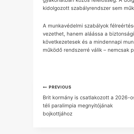
gyakorlatban közös felelősség. A dolg
kidolgozott szabályrendszer sem műk
A munkavédelmi szabályok félreérté
vezethet, hanem aláássa a biztonsági 
következetesek és a mindennapi mu
működő rendszerré válik – nemcsak pa
Bejegyzés
PREVIOUS
Brit kormány is csatlakozott a 2026-o
navigáció
téli paralimpia megnyitójának
bojkottjához