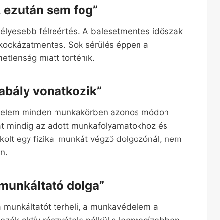
, ezután sem fog”
szélyesebb félreértés. A balesetmentes időszak
kockázatmentes. Sok sérülés éppen a
etlenség miatt történik.
abály vonatkozik”
védelem minden munkakörben azonos módon
at mindig az adott munkafolyamatokhoz és
okolt egy fizikai munkát végző dolgozónál, nem
en.
munkáltató dolga”
 a munkáltatót terheli, a munkavédelem a