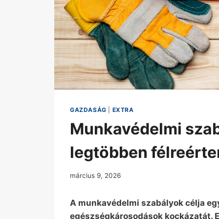
GAZDASÁG
|
EXTRA
Munkavédelmi szab
legtöbben félreért
március 9, 2026
A munkavédelmi szabályok célja egy
egészségkárosodások kockázatát. Enn