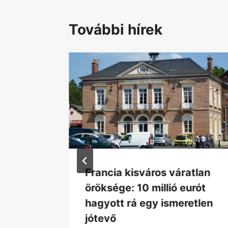
További hírek
Francia kisváros váratlan
öröksége: 10 millió eurót
k
hagyott rá egy ismeretlen
jótevő