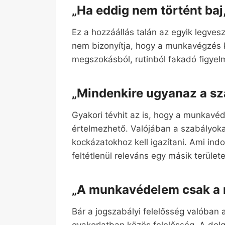
„Ha eddig nem történt baj
Ez a hozzáállás talán az egyik legve
nem bizonyítja, hogy a munkavégzés 
megszokásból, rutinból fakadó figyelm
„Mindenkire ugyanaz a sz
Gyakori tévhit az is, hogy a munka
értelmezhető. Valójában a szabályok
kockázatokhoz kell igazítani. Ami ind
feltétlenül releváns egy másik terület
„A munkavédelem csak a 
Bár a jogszabályi felelősség valóban