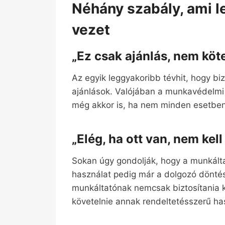
Néhány szabály, ami l
vezet
„Ez csak ajánlás, nem köt
Az egyik leggyakoribb tévhit, hogy b
ajánlások. Valójában a munkavédelmi
még akkor is, ha nem minden esetben 
„Elég, ha ott van, nem kel
Sokan úgy gondolják, hogy a munkálta
használat pedig már a dolgozó dönté
munkáltatónak nemcsak biztosítania ke
követelnie annak rendeltetésszerű ha