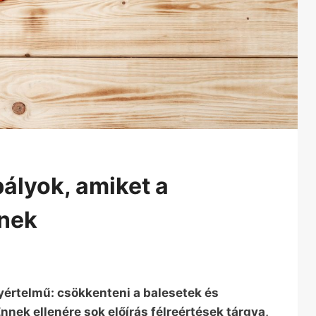
ályok, amiket a
enek
értelmű: csökkenteni a balesetek és
ek ellenére sok előírás félreértések tárgya,