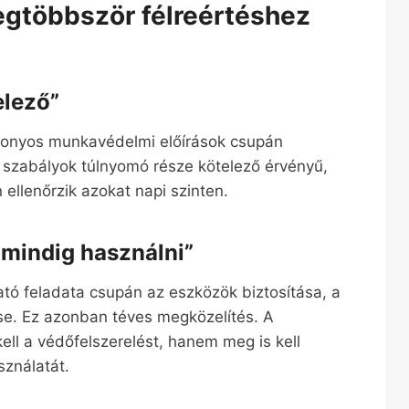
egtöbbször félreértéshez
elező”
izonyos munkavédelmi előírások csupán
 szabályok túlnyomó része kötelező érvényű,
ellenőrzik azokat napi szinten.
l mindig használni”
tó feladata csupán az eszközök biztosítása, a
se. Ez azonban téves megközelítés. A
ll a védőfelszerelést, hanem meg is kell
sználatát.