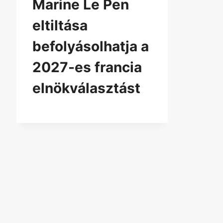
Marine Le Pen
eltiltása
befolyásolhatja a
2027-es francia
elnökválasztást
Az Európai Parlament
Rekor
jelentős emelést javasol az
Néme
EU 2028–2034-es
szerv
költségvetéséhez
hátt