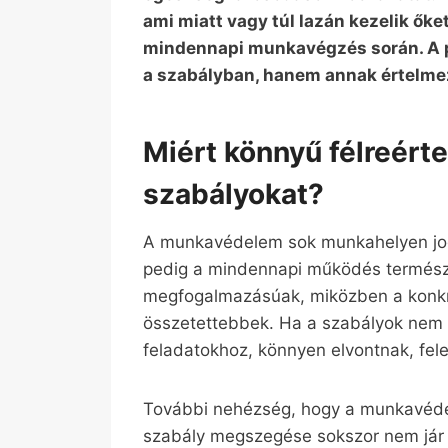
ami miatt vagy túl lazán kezelik őke
mindennapi munkavégzés során. A 
a szabályban, hanem annak értelmez
Miért könnyű félreért
szabályokat?
A munkavédelem sok munkahelyen jogs
pedig a mindennapi működés természe
megfogalmazásúak, miközben a konkr
összetettebbek. Ha a szabályok nem
feladatokhoz, könnyen elvontnak, fel
További nehézség, hogy a munkavéde
szabály megszegése sokszor nem jár a