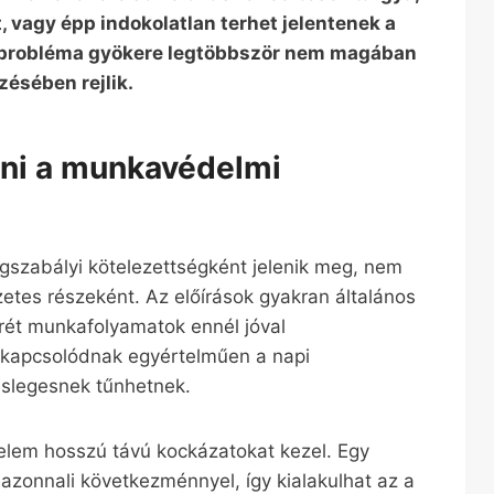
t, vagy épp indokolatlan terhet jelentenek a
probléma gyökere legtöbbször nem magában
ésében rejlik.
eni a munkavédelmi
zabályi kötelezettségként jelenik meg, nem
tes részeként. Az előírások gyakran általános
ét munkafolyamatok ennél jóval
 kapcsolódnak egyértelműen a napi
eslegesnek tűnhetnek.
lem hosszú távú kockázatokat kezel. Egy
zonnali következménnyel, így kialakulhat az a