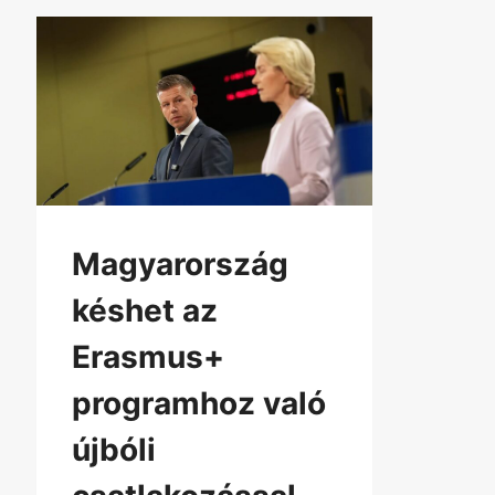
Magyarország
késhet az
Erasmus+
programhoz való
újbóli