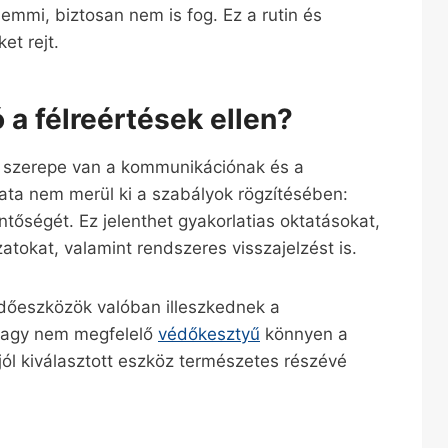
emmi, biztosan nem is fog. Ez a rutin és
t rejt.
 a félreértések ellen?
 szerepe van a kommunikációnak és a
ata nem merül ki a szabályok rögzítésében:
entőségét. Ez jelenthet gyakorlatias oktatásokat,
tokat, valamint rendszeres visszajelzést is.
védőeszközök valóban illeszkednek a
vagy nem megfelelő
védőkesztyű
könnyen a
jól kiválasztott eszköz természetes részévé