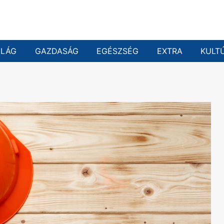
ILÁG
GAZDASÁG
EGÉSZSÉG
EXTRA
KULT