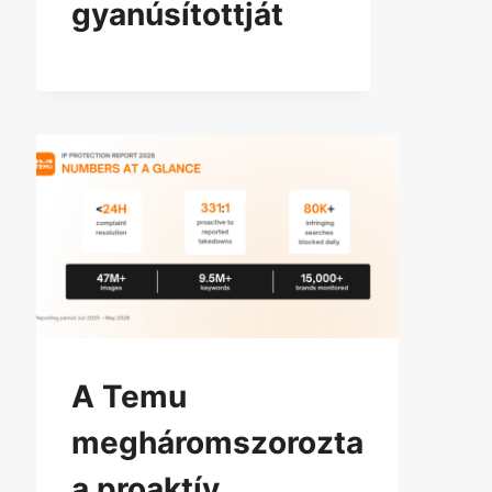
gyanúsítottját
A Temu
megháromszorozta
a proaktív