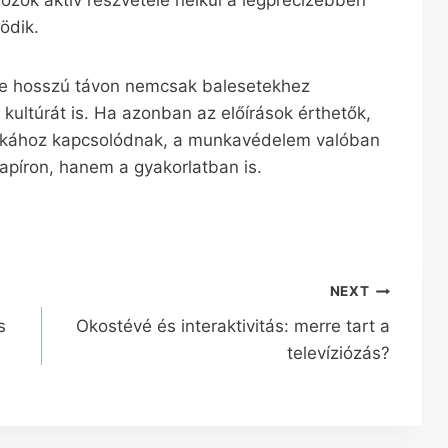
ozók aktív részvétele nélkül a legprecízebben
ödik.
se hosszú távon nemcsak balesetekhez
kultúrát is. Ha azonban az előírások érthetők,
nkához kapcsolódnak, a munkavédelem valóban
píron, hanem a gyakorlatban is.
NEXT
s
Okostévé és interaktivitás: merre tart a
televíziózás?