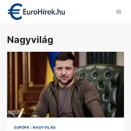
Skip
to
content
Nagyvilág
EURÓPA
|
NAGYVILÁG