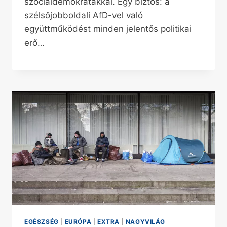
szociáldemokratákkal. Egy biztos: a
szélsőjobboldali AfD-vel való
együttműködést minden jelentős politikai
erő…
EGÉSZSÉG
|
EURÓPA
|
EXTRA
|
NAGYVILÁG