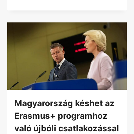
Magyarország késhet az
Erasmus+ programhoz
való újbóli csatlakozással