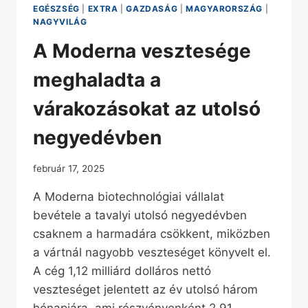
EGÉSZSÉG
|
EXTRA
|
GAZDASÁG
|
MAGYARORSZÁG
|
NAGYVILÁG
A Moderna vesztesége
meghaladta a
várakozásokat az utolsó
negyedévben
február 17, 2025
A Moderna biotechnológiai vállalat
bevétele a tavalyi utolsó negyedévben
csaknem a harmadára csökkent, miközben
a vártnál nagyobb veszteséget könyvelt el.
A cég 1,12 milliárd dolláros nettó
veszteséget jelentett az év utolsó három
hónapjára, ami részvényenként 2,91