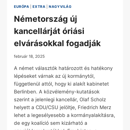
EURÓPA
|
EXTRA
|
NAGYVILÁG
Németország új
kancellárját óriási
elvárásokkal fogadják
február 18, 2025
A német választók határozott és hatékony
lépéseket várnak az új kormánytól,
függetlenül attól, hogy ki alakít kabinetet
Berlinben. A közvélemény-kutatások
szerint a jelenlegi kancellár, Olaf Scholz
helyett a CDU/CSU jelöltje, Friedrich Merz
lehet a legesélyesebb a kormányalakításra,
de egy koalíció sem kizárható a