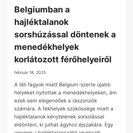
Belgiumban a
hajléktalanok
sorshúzással döntenek a
menedékhelyek
korlátozott férőhelyeiről
február 18, 2025
A téli fagyok miatt Belgium-szerte újabb
helyeket nyitottak a menedékhelyeken, ám
ezek sem elegendőek a rászorulók
számára. A fekhelyek szűkössége miatt a
hajléktalanok kénytelenek sorsolással
eldönteni, ki juthat ágyhoz éjszakára. Egy
verviers-i hajléktalanszálló igyekszik