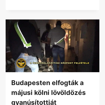
Budapesten elfogták a
májusi kölni lövöldözés
gyanúsítottját