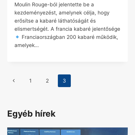
Moulin Rouge-ból jelentette be a
kezdeményezést, amelynek célja, hogy
erősítse a kabaré láthatóságát és
elismertségét. A francia kabaré jelentősége
Franciaországban 200 kabaré működik,
amelyek…
Page
Previous
1
2
3
navigation
Page
Egyéb hírek