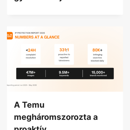
A Temu
megháromszorozta a
proaktív