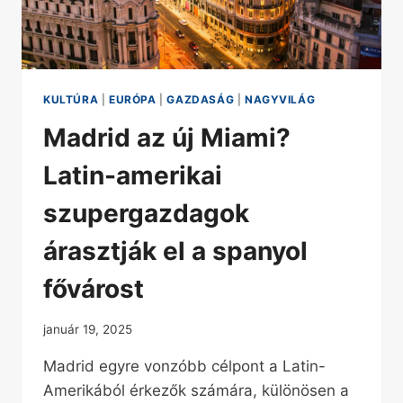
KULTÚRA
|
EURÓPA
|
GAZDASÁG
|
NAGYVILÁG
Madrid az új Miami?
Latin-amerikai
szupergazdagok
árasztják el a spanyol
fővárost
január 19, 2025
Madrid egyre vonzóbb célpont a Latin-
Amerikából érkezők számára, különösen a