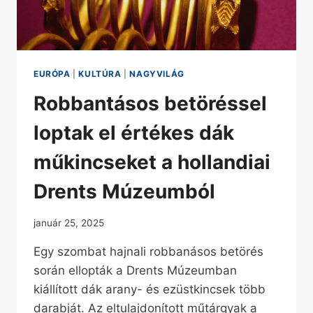
EURÓPA
|
KULTÚRA
|
NAGYVILÁG
Robbantásos betöréssel
loptak el értékes dák
műkincseket a hollandiai
Drents Múzeumból
január 25, 2025
Egy szombat hajnali robbanásos betörés
során ellopták a Drents Múzeumban
kiállított dák arany- és ezüstkincsek több
darabját. Az eltulajdonított műtárgyak a